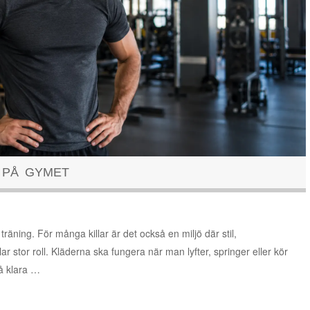
 PÅ GYMET
träning. För många killar är det också en miljö där stil,
ar stor roll. Kläderna ska fungera när man lyfter, springer eller kör
så klara …