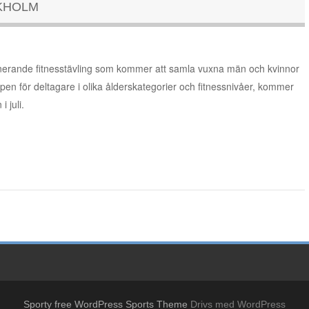
CKHOLM
onerande fitnesstävling som kommer att samla vuxna män och kvinnor
pen för deltagare i olika ålderskategorier och fitnessnivåer, kommer
 juli.
g
Sporty free WordPress Sports Theme
Drivs med WordPress