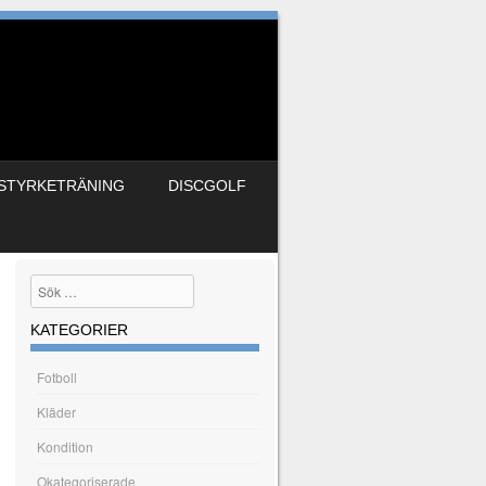
STYRKETRÄNING
DISCGOLF
Sök
KATEGORIER
Fotboll
Kläder
Kondition
Okategoriserade