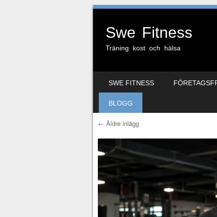
Swe Fitness
Träning kost och hälsa
HOPPA TILL INNEHÅLL
SWE FITNESS
FÖRETAGSF
MENY
BLOGG
←
Äldre inlägg
Inläggsnavigerin