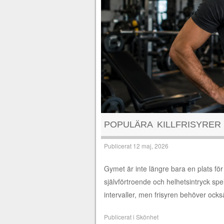
POPULÄRA KILLFRISYRER
Publicerat
12 maj, 2026
Gymet är inte längre bara en plats för 
självförtroende och helhetsintryck spel
intervaller, men frisyren behöver ock
Publicerat i
Skönhet