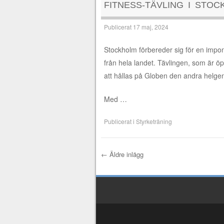
FITNESS-TÄVLING I STO
Publicerat
17 maj, 2024
Stockholm förbereder sig för en imp
från hela landet. Tävlingen, som är öp
att hållas på Globen den andra helgen i
Med …
Publicerat i
Styrketräning
←
Äldre inlägg
Inläggsnavigerin